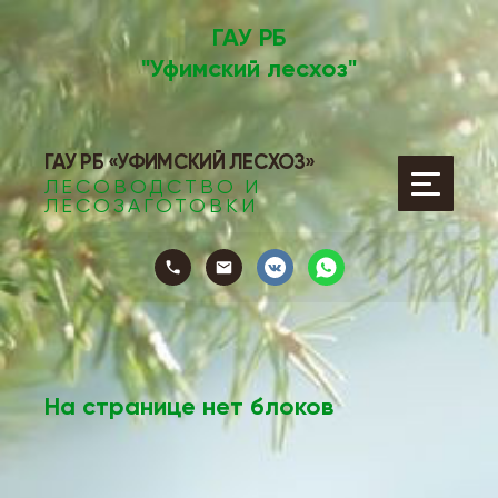
ГАУ РБ
"Уфимский лесхоз"
ГАУ РБ «УФИМСКИЙ ЛЕСХОЗ»
ЛЕСОВОДСТВО И
ЛЕСОЗАГОТОВКИ
ТОВКИ
На странице нет блоков